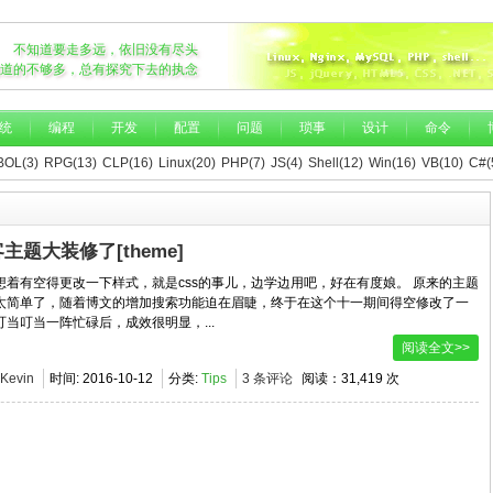
不知道要走多远，依旧没有尽头
道的不够多，总有探究下去的执念
统
编程
开发
配置
问题
琐事
设计
命令
OL(3)
RPG(13)
CLP(16)
Linux(20)
PHP(7)
JS(4)
Shell(12)
Win(16)
VB(10)
C#(
主题大装修了[theme]
想着有空得更改一下样式，就是css的事儿，边学边用吧，好在有度娘。 原来的主题
太简单了，随着博文的增加搜索功能迫在眉睫，终于在这个十一期间得空修改了一
叮当叮当一阵忙碌后，成效很明显，...
阅读全文>>
Kevin
时间:
2016-10-12
分类:
Tips
3 条评论
阅读：31,419 次