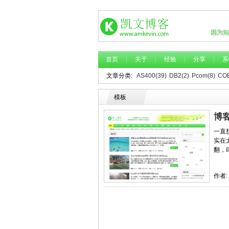
因为知
首页
关于
经验
分享
系
文章分类:
AS400(39)
DB2(2)
Pcom(8)
COB
模板
博客
一直
实在
翻，
作者: