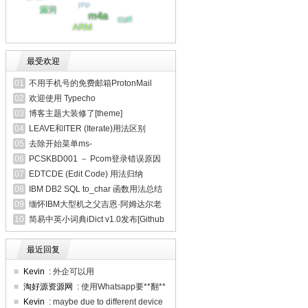
最受欢迎
01
不用手机号的免费邮箱ProtonMail
02
欢迎使用 Typecho
03
博客主题大装修了[theme]
04
LEAVE和ITER (Iterate)用法区别
[rpgle]
05
去除开始菜单ms-
resource:appname/text幽灵快捷方式
06
PCSKBD001 － Pcom登录错误原因
及解决办法
07
EDTCDE (Edit Code) 用法归纳
08
IBM DB2 SQL to_char 函数用法总结
[SQL]
09
缅怀IBM大型机之父吉恩·阿姆达尔老
人
10
简易中英小词典iDict v1.0发布[Github
开源]
最近回复
■
Kevin
:
外企可以用
■
淘好源资源网
:
使用Whatsapp要**翻**
墙吗？
■
Kevin
:
maybe due to different device