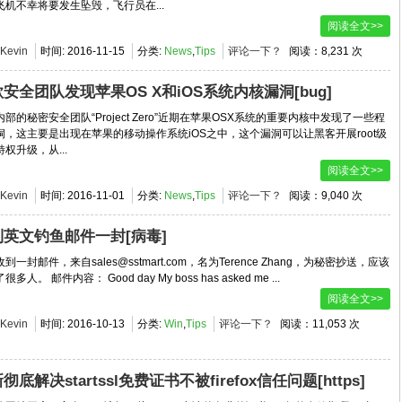
飞机不幸将要发生坠毁，飞行员在...
阅读全文>>
Kevin
时间:
2016-11-15
分类:
News
,
Tips
评论一下？
阅读：8,231 次
安全团队发现苹果OS X和iOS系统内核漏洞[bug]
部的秘密安全团队“Project Zero”近期在苹果OSX系统的重要内核中发现了一些程
洞，这主要是出现在苹果的移动操作系统iOS之中，这个漏洞可以让黑客开展root级
权升级，从...
阅读全文>>
Kevin
时间:
2016-11-01
分类:
News
,
Tips
评论一下？
阅读：9,040 次
到英文钓鱼邮件一封[病毒]
到一封邮件，来自sales@sstmart.com，名为Terence Zhang，为秘密抄送，应该
多人。 邮件内容： Good day My boss has asked me ...
阅读全文>>
Kevin
时间:
2016-10-13
分类:
Win
,
Tips
评论一下？
阅读：11,053 次
彻底解决startssl免费证书不被firefox信任问题[https]