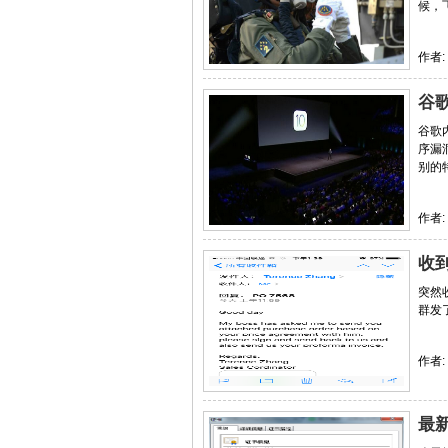
候，
作者:
谷歌
谷歌内
序漏
别的特
作者:
收
突然收
群发了很
作者:
最新