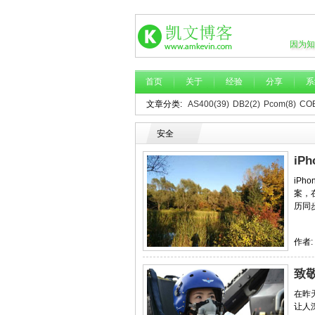
因为知
首页
关于
经验
分享
系
文章分类:
AS400(39)
DB2(2)
Pcom(8)
COB
安全
iP
iP
案，
历同步
作者:
致
在昨
让人