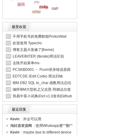
最受欢迎
01
不用手机号的免费邮箱ProtonMail
02
欢迎使用 Typecho
03
博客主题大装修了[theme]
04
LEAVE和ITER (Iterate)用法区别
[rpgle]
05
去除开始菜单ms-
resource:appname/text幽灵快捷方式
06
PCSKBD001 － Pcom登录错误原因
及解决办法
07
EDTCDE (Edit Code) 用法归纳
08
IBM DB2 SQL to_char 函数用法总结
[SQL]
09
缅怀IBM大型机之父吉恩·阿姆达尔老
人
10
简易中英小词典iDict v1.0发布[Github
开源]
最近回复
■
Kevin
:
外企可以用
■
淘好源资源网
:
使用Whatsapp要**翻**
墙吗？
■
Kevin
:
maybe due to different device