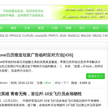
不知道要走多远，依旧没有尽头
道的不够多，总有探究下去的执念
统
编程
开发
配置
问题
琐事
设计
命令
OL(3)
RPG(13)
CLP(16)
Linux(20)
PHP(7)
JS(4)
Shell(12)
Win(16)
VB(10)
C#(
hone日历推送垃圾广告临时应对方法[iOS]
hone经常收到垃圾日历提醒之类的东西真是尴尬，苹果已经开始注意并寻求解决方
在此之前我们可以通过如下两种方法临时解决： 1、关掉。“设置→iCloud→关闭日
选项”。但这种方法也只...
阅读全文>>
Kevin
时间:
2016-12-02
分类:
Other
评论一下？
阅读：8,666 次
敬英雄 青春无悔，首位歼-10女飞行员余旭牺牲
天（11月12日），中国空军首位歼-10女飞行员余旭在飞行训练过程中不幸牺牲，
深表痛惜和深表哀悼。据了解，余旭在昨天在驾驶歼-10飞机飞过唐山市玉田县时