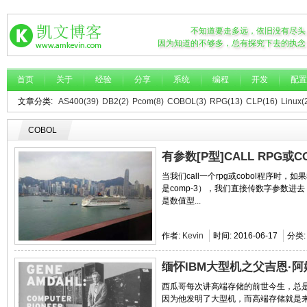
不知道要走多远，依旧没有尽头
因为知道的不够多，总有探究下去的执念
首页
关于
经验
分享
系统
编程
开发
配置
文章分类:
AS400(39)
DB2(2)
Pcom(8)
COBOL(3)
RPG(13)
CLP(16)
Linux(
COBOL
有参数[P型]CALL RPG或
当我们call一个rpg或cobol程序时，
是comp-3），我们直接传数字参数进去
是数值型...
作者:
Kevin
时间:
2016-06-17
分类
缅怀IBM大型机之父吉恩·
西瓜哥每次讲高端存储的前世今生，总是
因为他发明了大型机，而高端存储就是