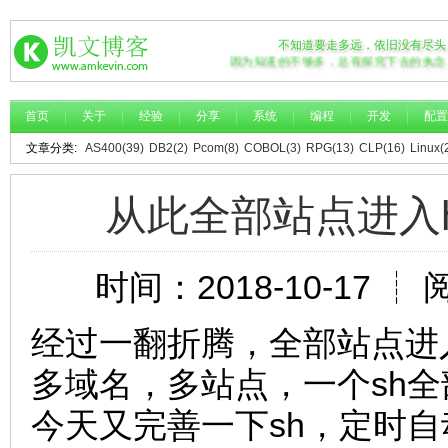
不知道要走多远，依旧没有尽头
因为知道的不够多，总有探究下去的执念
首页
关于
经验
分享
系统
编程
开发
配置
文章分类:
AS400(39)
DB2(2)
Pcom(8)
COBOL(3)
RPG(13)
CLP(16)
Linux(
从此全部站点进入https
时间：2018-10-17 ┊ 
经过一翻折腾，全部站点进入h
多域名，多站点，一个sh全
今天又完善一下sh，定时