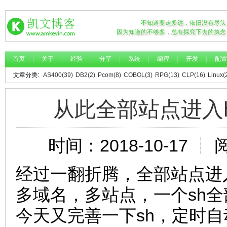
不知道要走多远，依旧没有尽头
因为知道的不够多，总有探究下去的执念
首页
关于
经验
分享
系统
编程
开发
配置
文章分类:
AS400(39)
DB2(2)
Pcom(8)
COBOL(3)
RPG(13)
CLP(16)
Linux(
从此全部站点进入https
时间：2018-10-17 ┊ 
经过一翻折腾，全部站点进入h
多域名，多站点，一个sh全
今天又完善一下sh，定时