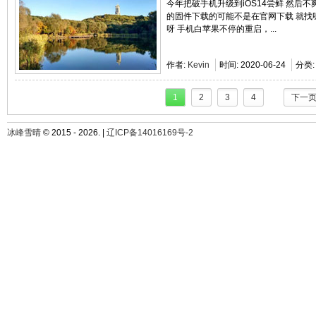
今年把破手机升级到iOS14尝鲜 然后不
的固件下载的可能不是在官网下载 就找
呀 手机白苹果不停的重启，...
作者:
Kevin
时间:
2020-06-24
分类
1
2
3
4
下一
冰峰雪晴
© 2015 - 2026. |
辽ICP备14016169号-2