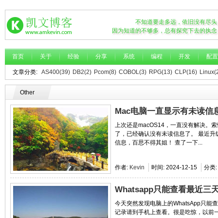
不知道要走多远，依旧没有尽头
因为知道的不够多，总有探究下去的执念
首页
关于
经验
分享
系统
编程
开发
配置
文章分类:
AS400(39)
DB2(2)
Pcom(8)
COBOL(3)
RPG(13)
CLP(16)
Linux(
Other
Mac电脑一直显示有未读信
上次还是macOS14，一直没有解决
了，已经确认没有未读信息了。 最近升级
信息，百思不得其姐！ 查了一下...
作者:
Kevin
时间:
2024-12-15
分类
Whatsapp只能查看最近
今天突然发现电脑上的WhatsApp只
记录请到手机上查看。很是吃惊，以前