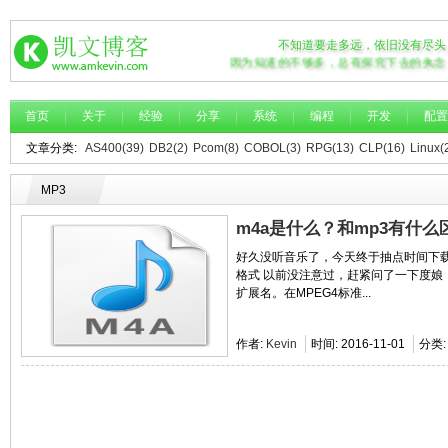
不知道要走多远，依旧没有尽头
因为知道的不够多，总有探究下去的执念
首页
关于
经验
分享
系统
编程
开发
配置
文章分类:
AS400(39)
DB2(2)
Pcom(8)
COBOL(3)
RPG(13)
CLP(16)
Linux(
MP3
m4a是什么？和mp3有什么区别
好久没听音乐了，今天终于抽点时间下载
格式 以前没注意过，赶紧问了一下度娘，结
扩展名。在MPEG4标准...
作者:
Kevin
时间:
2016-11-01
分类